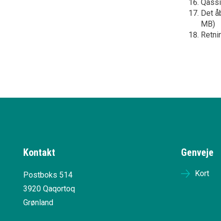
Qassi
Det å
MB)
Retnin
Kontakt
Genveje
Kort
Postboks 514
3920 Qaqortoq
Grønland