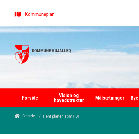
Kommuneplan
Vision og
Forside
Målsætninger
Bye
hovedstruktur
/
Forside
Hent planen som PDF