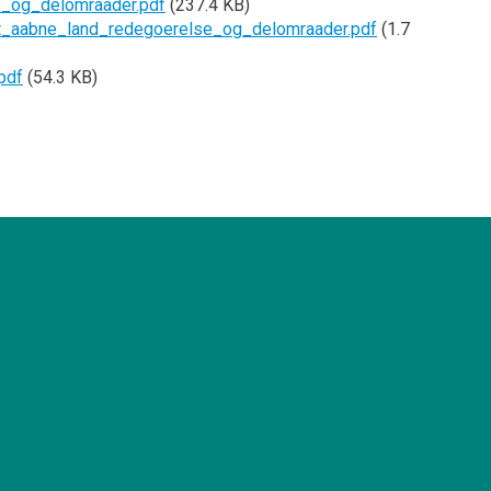
_og_delomraader.pdf
(237.4 KB)
_aabne_land_redegoerelse_og_delomraader.pdf
(1.7
.pdf
(54.3 KB)