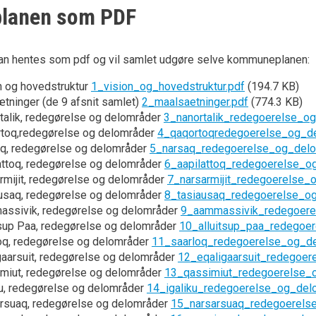
planen som PDF
an hentes som pdf og vil samlet udgøre selve kommuneplanen:
n og hovedstruktur
1_vision_og_hovedstruktur.pdf
(194.7 KB)
tninger (de 9 afsnit samlet)
2_maalsaetninger.pdf
(774.3 KB)
talik, redegørelse og delområder
3_nanortalik_redegoerelse_og
toq,redegørelse og delområder
4_qaqortoqredegoerelse_og_de
q, redegørelse og delområder
5_narsaq_redegoerelse_og_delo
attoq, redegørelse og delområder
6_aapilattoq_redegoerelse_o
rmijit, redegørelse og delområder
7_narsarmijit_redegoerelse_
usaq, redegørelse og delområder
8_tasiausaq_redegoerelse_og
ssivik, redegørelse og delområder
9_aammassivik_redegoere
tsup Paa, redegørelse og delområder
10_alluitsup_paa_redegoe
oq, redegørelse og delområder
11_saarloq_redegoerelse_og_de
gaarsuit, redegørelse og delområder
12_eqaligaarsuit_redegoer
miut, redegørelse og delområder
13_qassimiut_redegoerelse_o
ku, redegørelse og delområder
14_igaliku_redegoerelse_og_del
rsuaq, redegørelse og delområder
15_narsarsuaq_redegoerels