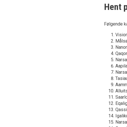
Hent 
Følgende k
Visio
Målsæ
Nanor
Qaqor
Narsa
Aapil
Narsa
Tasia
Aamma
Allui
Saarl
Eqali
Qassi
Igali
Narsa