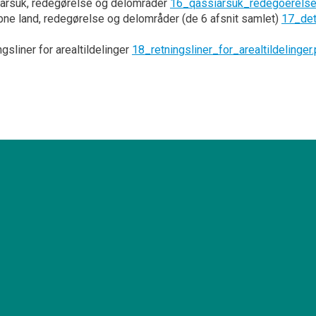
arsuk, redegørelse og delområder
16_qassiarsuk_redegoerelse
bne land, redegørelse og delområder (de 6 afsnit samlet)
17_det
gsliner for arealtildelinger
18_retningsliner_for_arealtildelinger