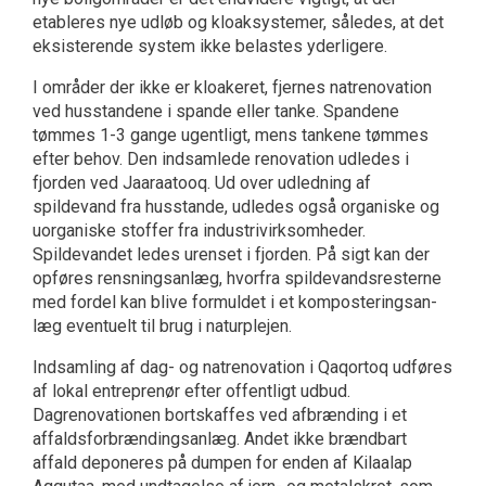
etableres nye udløb og kloaksystemer, således, at det
eksisterende sys­tem ikke belastes yderligere.
I områder der ikke er kloakeret, fjernes natreno­vation
ved husstandene i spande eller tanke. Spandene
tømmes 1-3 gange ugentligt, mens tankene tømmes
efter behov. Den indsamlede renovation udledes i
fjorden ved Jaaraatooq. Ud over udledning af
spildevand fra husstande, udledes også organiske og
uorganiske stoffer fra industrivirksomheder.
Spildevandet ledes urenset i fjorden. På sigt kan der
opføres rensningsanlæg, hvorfra spildevandsresterne
med fordel kan blive formuldet i et komposteringsan­
læg eventuelt til brug i naturplejen.
Indsamling af dag- og natrenovation i Qaqortoq udføres
af lokal entreprenør efter offentligt udbud.
Dagrenovationen bortskaffes ved afbrænding i et
affaldsforbrændingsanlæg. Andet ikke brændbart
affald deponeres på dumpen for enden af Kilaalap