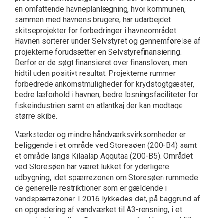
en omfattende havneplanlægning, hvor kommunen,
sammen med havnens brugere, har udarbejdet
skitseprojekter for forbedringer i havneområdet.
Havnen sorterer under Selvstyret og gennemførelse af
projekterne forudsætter en Selvstyrefinansiering.
Derfor er de søgt finansieret over finansloven; men
hidtil uden positivt resultat. Projekterne rummer
forbedrede ankomstmuligheder for krydstogtgæster,
bedre læforhold i havnen, bedre losningsfaciliteter for
fiskeindustrien samt en atlantkaj der kan modtage
større skibe.
Værksteder og mindre håndværksvirksomheder er
beliggende i et område ved Storesøen (200-B4) samt
et område langs Kilaalap Aqqutaa (200-B5). Området
ved Storesøen har været lukket for yderligere
udbygning, idet spærrezonen om Storesøen rummede
de generelle restriktioner som er gældende i
vandspærrezoner. I 2016 lykkedes det, på baggrund af
en opgradering af vandværket til A3-rensning, i et