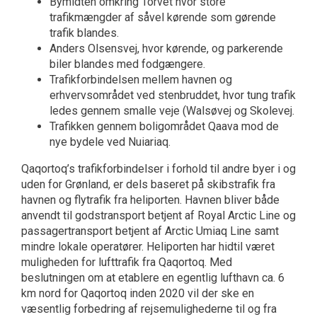
Bymidten omkring Torvet hvor store
trafikmængder af såvel kørende som gørende
trafik blandes.
Anders Olsensvej, hvor kørende, og parkerende
biler blandes med fodgængere.
Trafikforbindelsen mellem havnen og
erhvervsområdet ved stenbruddet, hvor tung trafik
ledes gennem smalle veje (Walsøvej og Skolevej.
Trafikken gennem boligområdet Qaava mod de
nye bydele ved Nuiariaq.
Qaqortoq’s trafikforbindelser i forhold til andre byer i og
uden for Grønland, er dels baseret på skibstrafik fra
havnen og flytrafik fra heliporten. Havnen bliver både
anvendt til godstransport betjent af Royal Arctic Line og
passagertransport betjent af Arctic Umiaq Line samt
mindre lokale operatører. Heliporten har hidtil været
muligheden for lufttrafik fra Qaqortoq. Med
beslutningen om at etablere en egentlig lufthavn ca. 6
km nord for Qaqortoq inden 2020 vil der ske en
væsentlig forbedring af rejsemulighederne til og fra