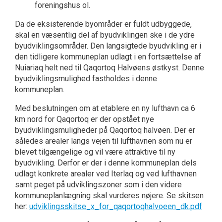
foreningshus ol.
Da de eksisterende byområder er fuldt udbyggede,
skal en væsentlig del af byudviklingen ske i de ydre
byudviklingsområder. Den langsigtede byudvikling er i
den tidligere kommuneplan udlagt i en fortsættelse af
Nuiariaq helt ned til Qaqortoq Halvøens østkyst. Denne
byudviklingsmulighed fastholdes i denne
kommuneplan.
Med beslutningen om at etablere en ny lufthavn ca 6
km nord for Qaqortoq er der opstået nye
byudviklingsmuligheder på Qaqortoq halvøen. Der er
således arealer langs vejen til lufthavnen som nu er
blevet tilgængelige og vil være attraktive til ny
byudvikling. Derfor er der i denne kommuneplan dels
udlagt konkrete arealer ved Iterlaq og ved lufthavnen
samt peget på udviklingszoner som i den videre
kommuneplanlægning skal vurderes nøjere. Se skitsen
her:
udviklingsskitse_x_for_qaqortoqhalvoeen_dk.pdf