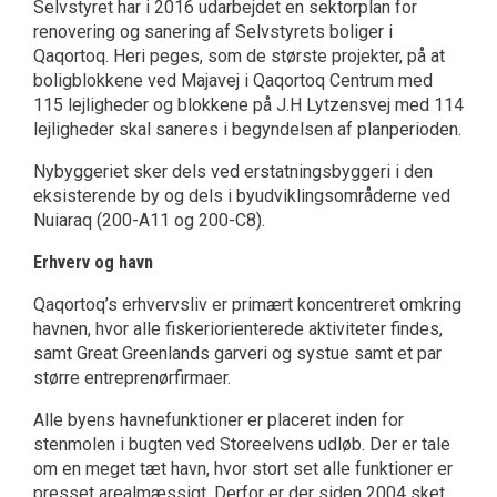
Selvstyret har i 2016 udarbejdet en sektorplan for
renovering og sanering af Selvstyrets boliger i
Qaqortoq. Heri peges, som de største projekter, på at
boligblokkene ved Majavej i Qaqortoq Centrum med
115 lejligheder og blokkene på J.H Lytzensvej med 114
lejligheder skal saneres i begyndelsen af planperioden.
Nybyggeriet sker dels ved erstatningsbyggeri i den
eksisterende by og dels i byudviklings­områderne ved
Nuiaraq (200-A11 og 200-C8).
Erhverv og havn
Qaqortoq’s erhvervsliv er primært koncentreret omkring
havnen, hvor alle fiskeriorienterede aktiviteter findes,
samt Great Greenlands garveri og systue samt et par
større entreprenørfirmaer.
Alle byens havnefunktioner er placeret inden for
stenmolen i bugten ved Storeelvens udløb. Der er tale
om en meget tæt havn, hvor stort set alle funktioner er
presset arealmæssigt. Derfor er der siden 2004 sket