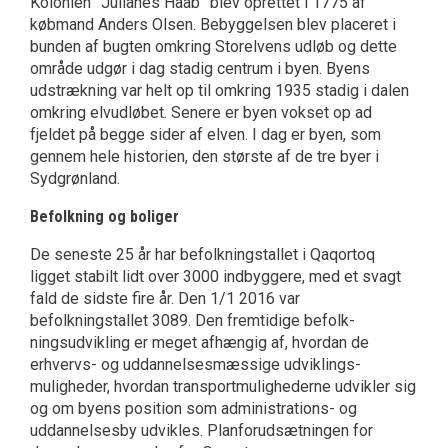
Kolonien ”Julianes Haab” blev oprettet i 1775 af
købmand Anders Olsen. Bebyggelsen blev placeret i
bunden af bugten omkring Storelvens udløb og dette
område udgør i dag stadig centrum i byen. Byens
udstrækning var helt op til omkring 1935 stadig i dalen
omkring elvudløbet. Senere er byen vokset op ad
fjeldet på begge sider af elven. I dag er byen, som
gennem hele historien, den største af de tre byer i
Sydgrønland.
Befolkning og boliger
De seneste 25 år har befolkningstallet i Qaqortoq
ligget stabilt lidt over 3000 indbyggere, med et svagt
fald de sidste fire år. Den 1/1 2016 var
befolkningstallet 3089. Den fremtidige befolk­
ningsudvikling er meget afhængig af, hvordan de
erhvervs- og uddannelsesmæssige udvik­lings­
muligheder, hvordan transportmulig­hederne udvikler sig
og om byens position som administrations- og
uddannelsesby udvikles. Planforudsætningen for