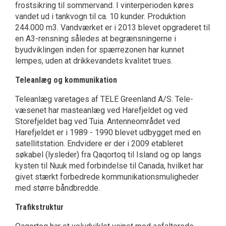
frostsikring til sommervand. I vinterpe­rioden køres
vandet ud i tankvogn til ca. 10 kunder. Produktion
244.000 m3. Vandværket er i 2013 blevet opgraderet til
en A3-rensning således at begrænsningerne i
byudviklingen inden for spærrezonen har kunnet
lempes, uden at drikkevandets kvalitet trues.
Teleanlæg og kommunikation
Teleanlæg varetages af TELE Greenland A/S. Tele­
væsenet har masteanlæg ved Harefjeldet og ved
Storefjeldet bag ved Tuia. Antenneområdet ved
Harefjeldet er i 1989 - 1990 blevet udbygget med en
satellitstation. Endvidere er der i 2009 etableret
søkabel (lysleder) fra Qaqortoq til Island og op langs
kysten til Nuuk med forbindelse til Canada, hvilket har
givet stærkt forbedrede kommunikationsmuligheder
med større båndbredde.
Trafikstruktur