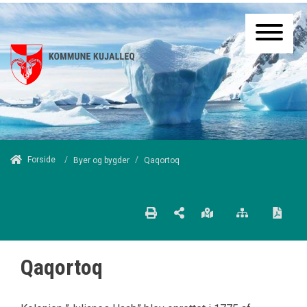
/
Forside
/
Qaqortoq
Byer og bygder
Qaqortoq