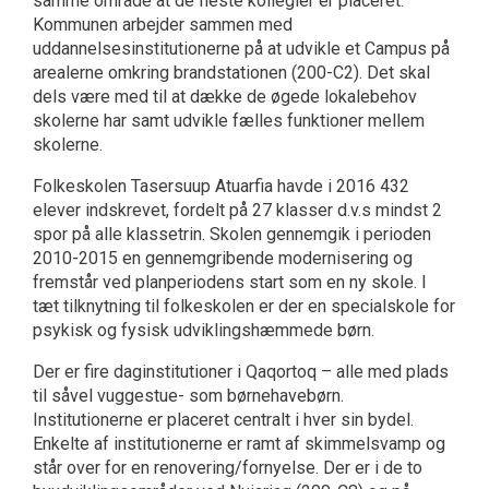
samme område at de fleste kollegier er placeret.
Kommunen arbejder sammen med
uddannelsesinstitutionerne på at udvikle et Campus på
arealerne omkring brandstationen (200-C2). Det skal
dels være med til at dække de øgede lokalebehov
skolerne har samt udvikle fælles funktioner mellem
skolerne.
Folkeskolen Tasersuup Atuarfia havde i 2016 432
elever indskrevet, fordelt på 27 klasser d.v.s mindst 2
spor på alle klassetrin. Skolen gennemgik i perioden
2010-2015 en gennemgribende modernisering og
fremstår ved planperiodens start som en ny skole. I
tæt tilknytning til folkeskolen er der en specialskole for
psykisk og fysisk udviklingshæmmede børn.
Der er fire daginstitutioner i Qaqortoq – alle med plads
til såvel vuggestue- som børnehavebørn.
Institutionerne er placeret centralt i hver sin bydel.
Enkelte af institutionerne er ramt af skimmelsvamp og
står over for en renovering/fornyelse. Der er i de to