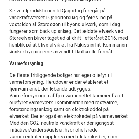
Selve elproduktionen til Qaqortoq foregår på
vandkraftværket i Qorlortorsuaq og føres ind på
vestsiden af Storesøen til byens elværk, som i dag
fungerer som back up anlæg. Det ældste elværk ved
Storeelven bliver taget ud af drift i efteråret 2016, med
henblik på at blive afviklet fra Nukissiorfiit. Kommunen
ønsker bygningerne anvendt til kulturelle formål.
Varmeforsyning
De fleste fritliggende boliger har eget oliefyr til
varmeforsyning. Herudover er der etableret et
fjernvarmenet, der løbende udbygges.
Varmeforsyningen af fjernvarmenettet kom­mer fra et
oliefyret varmeværk i kombination med restvarme,
forbrændingsanlæg samt en elektrokeddel på
elværket. Der er også en elektrokedel på varmeværket.
Med den CO2-neutrale vandkraft er der igangsat
initiativer/undersøgelser, hvor oliefyrede
varmecentraler suppleres med elektrokedler, som