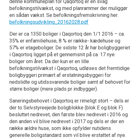
denne kommuneplan for Qaqortoq er en svag
befolkningstilvækst, og med planrammer der muliggør
en sådan vækst. Se befolkningsfremskrivning her:
befolkningsudvikling_20162028.pdf
Der er ca 1350 boliger i Qaqortoq den 1/1 2016 – ca.
35% er enfamiliehuse, 8 % er række- kædehuse og
57% er etageboliger. De sidste 12 år har boligbyggeriet
i Qaqortoq ligget på et gennemsnit på ca. 17 nye
boliger om året. Da der kun er en lille
befolkningstilvækst i Qaqortoq, udløses det fremtidige
boligbyggeri primært af erstatningsbyggeri for
nedslidte og utidssvarende boliger samt af behovet for
større boliger (mere plads pr indbygger).
Saneringsbehovet i Qaqortoq er rimeligt stort – dels er
der to Selvstyreejede boligblokke (blok E og blok F)
besluttet nedrevet, den første blev nedrevet i 2016 og
den anden vil blive nedrevet i 2017 og dels er der en
række ældre huse, som ikke opfylder nutidens
generelle boligstandard som vil blive erstattet af nye.