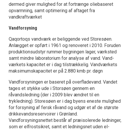
dermed giver mulighed for at fortrænge oliebaseret
opvarmning, samt optimering af aftaget fra
vandkraftværket
Vandforsyning
Qaqortoqs vandværk er beliggende ved Storesøen.
Anlægget er opført i 1961 og renoveret i 2010. Foruden
produktions­udstyr rummer bygningen lager, værksted
samt mindre laboratorium for analyse af vand. Vand­
værkets kapacitet er i dag tilstrækkelig. Vandværkets
maksimumskapacitet er på 2.880 kmb pr. døgn
Vandforsyningen er baseret på overfladevand. Vandet
tages et stykke ude i Storsøen gennem en
råvandsledning (der i 2009 blev ændret til en
trykledning). Storesøen er i dag byens eneste mulighed
for forsyning af fersk råvand og udgør et af de største
drikkevandsreservoirer i Grønland.
Vandforsyningsnettet består af præisolerede led­ninger,
som er elfrostsikret, samt et ledningsnet uden el-