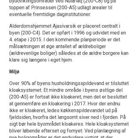
byudviklingsområder ved Nuiariaq (200-C8) og på
toppen af Prinsessen (200-A5) udlagt arealer til
eventuelle fremtidige daginstitutioner.
Alderdomshjemmet Ajasivarsik er placeret centralt i
byen (200-C4). Det er opført i 1996 og udvidet med en
4. etape i 2015. I den kommende planperiode er det
målsætningen at øge antallet af ældreboliger
(ældrevenlige boliger) således at de ældre borgere kan
klare sig længere i eget hjem.
Miljø
Over. 90% af byens husholdningsspildevand er til­sluttet
kloaksystemet. Et mindre område i byens østlige del
(200-A5) er fortsat ikke kloakeret; men det er besluttet
at gennemføre en kloakering i 2017. Hvor der endnu
ikke er kloakeret, ledes køk­kenspildevandet ud på
fjeldsiden, hvorfra det langsomt siver ned i fjorden. På
sigt bør hele byområdet kloakeres. Hele kloaksystemet
bliver løbende efterset og fornyet. Ved planlægning af
nye boligområder er det endvidere vigtigt, at der