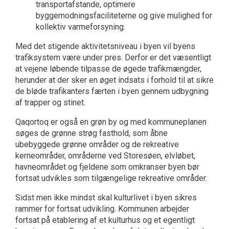
transportafstande, optimere
byggemodningsfaciliteterne og give mulighed for
kollektiv varmeforsyning.
Med det stigende aktivitetsniveau i byen vil byens
trafiksystem være under pres. Derfor er det væsentligt
at vejene løbende tilpasse de øgede trafikmængder,
herunder at der sker en øget indsats i forhold til at sikre
de bløde trafikanters færten i byen gennem udbygning
af trapper og stinet.
Qaqortoq er også en grøn by og med kommuneplanen
søges de grønne strøg fasthold, som åbne
ubebyggede grønne områder og de rekreative
kerneområder, områderne ved Storesøen, elvløbet,
havneområdet og fjeldene som omkranser byen bør
fortsat udvikles som tilgængelige rekreative områder.
Sidst men ikke mindst skal kulturlivet i byen sikres
rammer for fortsat udvikling. Kommunen arbejder
fortsat på etablering af et kulturhus og et egentligt