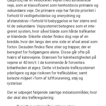
Qaqortoq har et veludviklet vejnet med asfalterede
veje, som er klassificeret som henholdsvis primære og
sekundære veje. De primære veje har første prioritet i
forhold til vedligeholdelse og snerydning og
afstandskrav i forhold til bebyggelse er her større end
til de sekundære. Vejsystemet betegnes som et inte­
greret system, hvor såvel bløde som hårde trafi­kanter
er blandede. Enkelte steder findes dog veje af en
bredde, hvor der langs den ene side er afsat areal som
fortov. Desuden findes flere stier og trapper, der er
beregnet for fodgængere alene. Disse går ofte på
tværs af kørevejene. Grænsen for kørehastigheden på
vejene er 40 km/t. I de kommende år forventes
biltætheden at øges. Dette vil belaste trafiksyste­met
yderligere og øge risikoen for trafikulykker, samt
belaste miljøet i form af luftforurening, støj og
rystelser.
Der er udpeget følgende særlige indsatsområder, hvor
der skal ske trafikregulering: