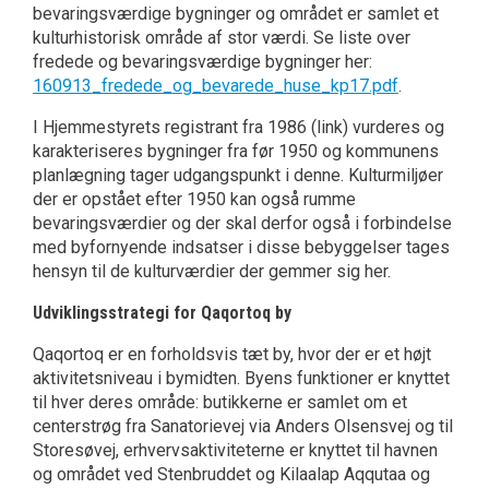
bevaringsværdige bygning­er og området er samlet et
kulturhistorisk område af stor værdi. Se liste over
fredede og bevaringsværdige bygninger her:
160913_fredede_og_bevarede_huse_kp17.pdf
.
I Hjemmestyrets registrant fra 1986 (link) vurderes og
karakteriseres bygninger fra før 1950 og kommunens
planlægning tager udgangspunkt i denne. Kulturmiljøer
der er opstået efter 1950 kan også rumme
bevaringsværdier og der skal derfor også i forbindelse
med byfornyende indsatser i disse bebyggelser tages
hensyn til de kulturværdier der gemmer sig her.
Udviklingsstrategi for Qaqortoq by
Qaqortoq er en forholdsvis tæt by, hvor der er et højt
aktivitetsniveau i bymidten. Byens funktioner er knyttet
til hver deres område: butikkerne er samlet om et
centerstrøg fra Sanatorievej via Anders Olsensvej og til
Storesøvej, erhvervsaktiviteterne er knyttet til havnen
og området ved Stenbruddet og Kilaalap Aqqutaa og