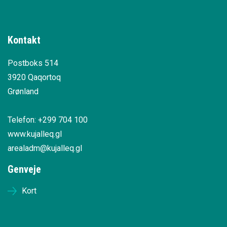
Kontakt
Postboks 514
3920 Qaqortoq
Grønland
Telefon: +299 704 100
www.kujalleq.gl
arealadm@kujalleq.gl
Genveje
Kort