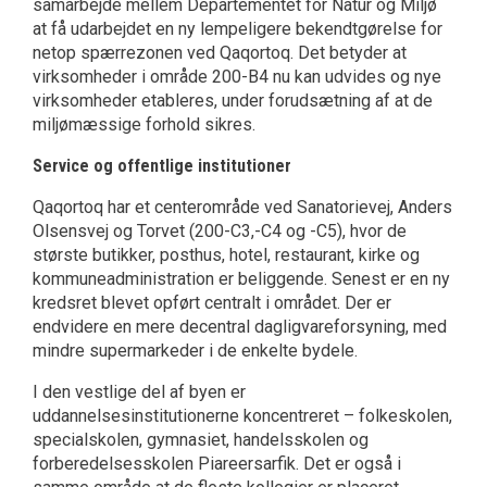
samarbejde mellem Departementet for Natur og Miljø
at få udarbejdet en ny lempeligere bekendtgørelse for
netop spærrezonen ved Qaqortoq. Det betyder at
virksomheder i område 200-B4 nu kan udvides og nye
virksomheder etableres, under forudsætning af at de
miljømæssige forhold sikres.
Service og offentlige institutioner
Qaqortoq har et centerområde ved Sanatorievej, Anders
Olsensvej og Torvet (200-C3,-C4 og -C5), hvor de
største butikker, posthus, hotel, restaurant, kirke og
kommuneadministration er beliggende. Senest er en ny
kredsret blevet opført centralt i området. Der er
endvidere en mere decentral dagligvareforsyning, med
mindre supermarkeder i de enkelte bydele.
I den vestlige del af byen er
uddannelsesinstitutionerne koncentreret – folkeskolen,
specialskolen, gymnasiet, handelsskolen og
forberedelsesskolen Piareersarfik. Det er også i