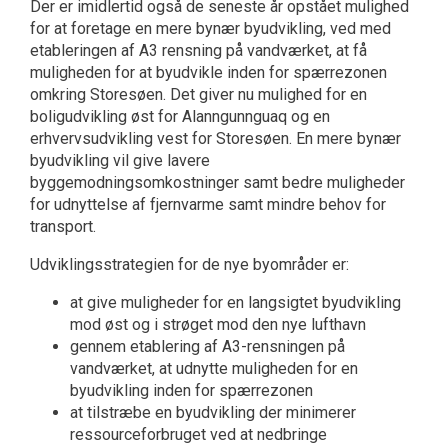
Der er imidlertid også de seneste år opstået mulighed
for at foretage en mere bynær byudvikling, ved med
etableringen af A3 rensning på vandværket, at få
muligheden for at byudvikle inden for spærrezonen
omkring Storesøen. Det giver nu mulighed for en
boligudvikling øst for Alanngunnguaq og en
erhvervsudvikling vest for Storesøen. En mere bynær
byudvikling vil give lavere
byggemodningsomkostninger samt bedre muligheder
for udnyttelse af fjernvarme samt mindre behov for
transport.
Udviklingsstrategien for de nye byområder er:
at give muligheder for en langsigtet byudvikling
mod øst og i strøget mod den nye lufthavn
gennem etablering af A3-rensningen på
vandværket, at udnytte muligheden for en
byudvikling inden for spærrezonen
at tilstræbe en byudvikling der minimerer
ressourceforbruget ved at nedbringe