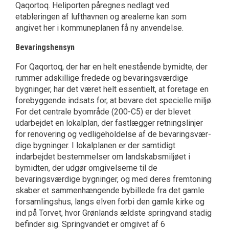
Qaqortoq. Heliporten påregnes nedlagt ved
etableringen af lufthavnen og arealerne kan som
angivet her i kommuneplanen få ny anvendelse.
Bevaringshensyn
For Qaqortoq, der har en helt enestående bymid­te, der
rummer adskillige fredede og bevarings­værdige
bygninger, har det været helt essentielt, at foretage en
forebyg­gende indsats for, at bevare det specielle miljø.
For det centrale byområde (200-C5) er der blevet
udarbej­det en lokalplan, der fastlægger retningslinjer
for renovering og vedligeholdelse af de bevaringsvær­
dige bygninger. I lokalplanen er der samtidigt
indarbejdet bestemmelser om landskabsmiljøet i
bymid­ten, der udgør omgivelserne til de
bevaringsværdi­ge bygninger, og med deres fremtoning
skaber et sammenhængende bybillede fra det gamle
forsam­lingshus, langs elven forbi den gamle kirke og
ind på Torvet, hvor Grønlands ældste springvand sta­dig
befinder sig. Spring­vandet er omgivet af 6