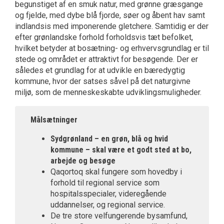
begunstiget af en smuk natur, med grønne græsgange
og fjelde, med dybe blå fjorde, søer og åbent hav samt
indlandsis med imponerende gletchere. Samtidig er der
efter grønlandske forhold forholdsvis tæt befolket,
hvilket betyder at bosætning- og erhvervsgrundlag er til
stede og området er attraktivt for besøgende. Der er
således et grundlag for at udvikle en bæredygtig
kommu­ne, hvor der satses såvel på det naturgivne
miljø, som de menneskeskabte udviklings­muligheder.
Målsætninger
Sydgrønland – en grøn, blå og hvid
kommune – skal være et godt sted at bo,
arbejde og besøge
Qaqortoq skal fungere som hovedby i
forhold til regional service som
hospitalsspecialer, videregående
uddannelser, og regional service.
De tre store velfungerende bysamfund,