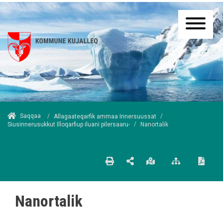
/
Saqqaa
/
Allagaateqarfik ammaa Innersuussat
/
Nanortalik
Siusinnerusukkut Illoqarfiup iluani pilersaaru-
Nanortalik