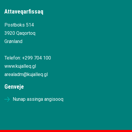
Attaveqarfissaq
Postboks 514
3920 Qaqortoq
Grønland
Telefon: +299 704 100
www.kujalleq.gl
arealadm@kujalleq.gl
Genveje
Nunap assinga angisooq